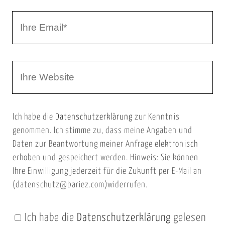
r
I
N
h
a
r
m
W
e
e
e
E
b
m
Ich habe die
Datenschutzerklärung
zur Kenntnis
s
a
genommen. Ich stimme zu, dass meine Angaben und
e
i
Daten zur Beantwortung meiner Anfrage elektronisch
i
l
erhoben und gespeichert werden. Hinweis: Sie können
t
Ihre Einwilligung jederzeit für die Zukunft per E-Mail an
(datenschutz@bariez.com)widerrufen.
e
n
Ich habe die
Datenschutzerklärung
gelesen
U