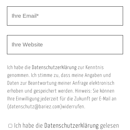
r
I
N
h
a
r
m
W
e
e
e
E
b
m
Ich habe die
Datenschutzerklärung
zur Kenntnis
s
a
genommen. Ich stimme zu, dass meine Angaben und
e
i
Daten zur Beantwortung meiner Anfrage elektronisch
i
l
erhoben und gespeichert werden. Hinweis: Sie können
t
Ihre Einwilligung jederzeit für die Zukunft per E-Mail an
(datenschutz@bariez.com)widerrufen.
e
n
Ich habe die
Datenschutzerklärung
gelesen
U