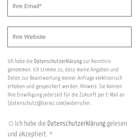
I
N
h
a
r
m
W
e
e
e
E
b
m
Ich habe die
Datenschutzerklärung
zur Kenntnis
s
a
genommen. Ich stimme zu, dass meine Angaben und
e
i
Daten zur Beantwortung meiner Anfrage elektronisch
i
l
erhoben und gespeichert werden. Hinweis: Sie können
t
Ihre Einwilligung jederzeit für die Zukunft per E-Mail an
(datenschutz@bariez.com)widerrufen.
e
n
Ich habe die
Datenschutzerklärung
gelesen
U
und akzeptiert.
*
R