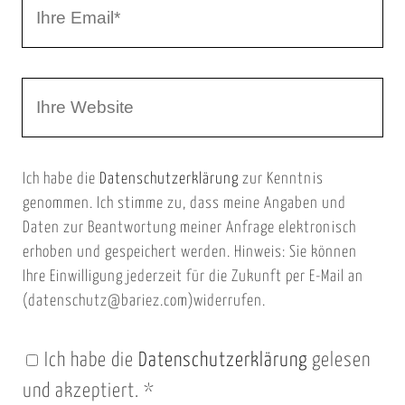
I
N
h
a
r
m
W
e
e
e
E
b
m
Ich habe die
Datenschutzerklärung
zur Kenntnis
s
a
genommen. Ich stimme zu, dass meine Angaben und
e
i
Daten zur Beantwortung meiner Anfrage elektronisch
i
l
erhoben und gespeichert werden. Hinweis: Sie können
t
Ihre Einwilligung jederzeit für die Zukunft per E-Mail an
(datenschutz@bariez.com)widerrufen.
e
n
Ich habe die
Datenschutzerklärung
gelesen
U
und akzeptiert.
*
R