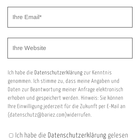
r
I
N
h
a
r
m
W
e
e
e
E
b
m
Ich habe die
Datenschutzerklärung
zur Kenntnis
s
a
genommen. Ich stimme zu, dass meine Angaben und
e
i
Daten zur Beantwortung meiner Anfrage elektronisch
i
l
erhoben und gespeichert werden. Hinweis: Sie können
t
Ihre Einwilligung jederzeit für die Zukunft per E-Mail an
(datenschutz@bariez.com)widerrufen.
e
n
Ich habe die
Datenschutzerklärung
gelesen
U