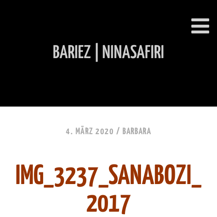
BARIEZ | NINASAFIRI
INHALT ÜBERSPRINGEN
4. MÄRZ 2020 /
BARBARA
IMG_3237_SANABOZI_
2017