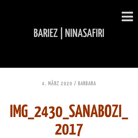
BARIEZ | NINASAFIRI
INHALT ÜBERSPRINGEN
4. MÄRZ 2020 /
BARBARA
IMG_2430_SANABOZI_
2017