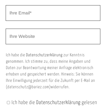
r
I
N
h
a
r
m
W
e
e
e
E
b
m
Ich habe die
Datenschutzerklärung
zur Kenntnis
s
a
genommen. Ich stimme zu, dass meine Angaben und
e
i
Daten zur Beantwortung meiner Anfrage elektronisch
i
l
erhoben und gespeichert werden. Hinweis: Sie können
t
Ihre Einwilligung jederzeit für die Zukunft per E-Mail an
(datenschutz@bariez.com)widerrufen.
e
n
Ich habe die
Datenschutzerklärung
gelesen
U