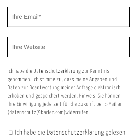
r
I
N
h
a
r
m
W
e
e
e
E
b
m
Ich habe die
Datenschutzerklärung
zur Kenntnis
s
a
genommen. Ich stimme zu, dass meine Angaben und
e
i
Daten zur Beantwortung meiner Anfrage elektronisch
i
l
erhoben und gespeichert werden. Hinweis: Sie können
t
Ihre Einwilligung jederzeit für die Zukunft per E-Mail an
(datenschutz@bariez.com)widerrufen.
e
n
Ich habe die
Datenschutzerklärung
gelesen
U