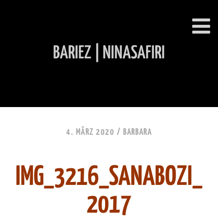
BARIEZ | NINASAFIRI
INHALT ÜBERSPRINGEN
4. MÄRZ 2020 /
BARBARA
IMG_3216_SANABOZI_
2017