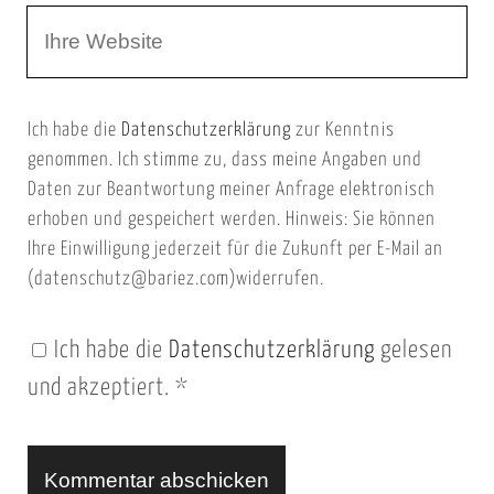
W
e
e
e
E
b
m
Ich habe die
Datenschutzerklärung
zur Kenntnis
s
a
genommen. Ich stimme zu, dass meine Angaben und
e
i
Daten zur Beantwortung meiner Anfrage elektronisch
i
l
erhoben und gespeichert werden. Hinweis: Sie können
t
Ihre Einwilligung jederzeit für die Zukunft per E-Mail an
(datenschutz@bariez.com)widerrufen.
e
n
Ich habe die
Datenschutzerklärung
gelesen
U
und akzeptiert.
*
R
L