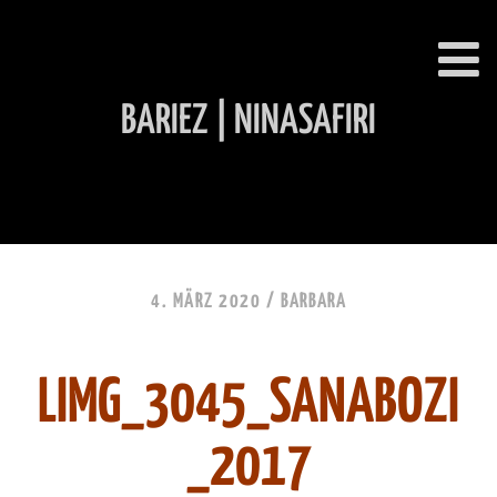
BARIEZ | NINASAFIRI
INHALT ÜBERSPRINGEN
4. MÄRZ 2020 /
BARBARA
LIMG_3045_SANABOZI
_2017