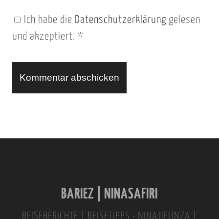
n
Ich habe die
Datenschutzerklärung
gelesen
U
und akzeptiert.
*
R
L
A
l
t
e
r
n
BARIEZ | NINASAFIRI
a
t
REISEBERICHTE | REISETIPPS • NINAJIFUNZA |