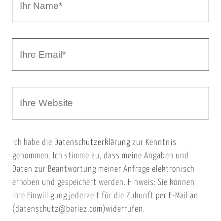
r
h
r
I
N
h
a
r
m
W
e
e
e
E
b
m
Ich habe die
Datenschutzerklärung
zur Kenntnis
s
a
genommen. Ich stimme zu, dass meine Angaben und
e
i
Daten zur Beantwortung meiner Anfrage elektronisch
i
l
erhoben und gespeichert werden. Hinweis: Sie können
t
Ihre Einwilligung jederzeit für die Zukunft per E-Mail an
(datenschutz@bariez.com)widerrufen.
e