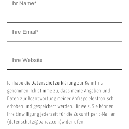
r
h
r
I
N
h
a
r
m
W
e
e
e
E
b
m
Ich habe die
Datenschutzerklärung
zur Kenntnis
s
a
genommen. Ich stimme zu, dass meine Angaben und
e
i
Daten zur Beantwortung meiner Anfrage elektronisch
i
l
erhoben und gespeichert werden. Hinweis: Sie können
t
Ihre Einwilligung jederzeit für die Zukunft per E-Mail an
(datenschutz@bariez.com)widerrufen.
e