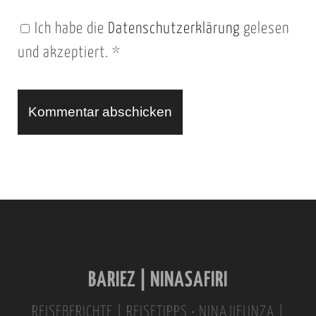
n
Ich habe die
Datenschutzerklärung
gelesen
U
und akzeptiert.
*
R
L
A
l
t
e
r
n
BARIEZ | NINASAFIRI
a
t
REISEBERICHTE | REISETIPPS • NINAJIFUNZA |