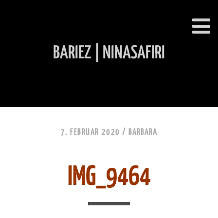
BARIEZ | NINASAFIRI
INHALT ÜBERSPRINGEN
7. FEBRUAR 2020 /
BARBARA
IMG_9464