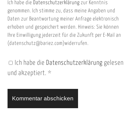
Ich habe die
Datenschutzerklärung
zur Kenntnis
s
a
genommen. Ich stimme zu, dass meine Angaben und
e
i
Daten zur Beantwortung meiner Anfrage elektronisch
i
l
erhoben und gespeichert werden. Hinweis: Sie können
t
Ihre Einwilligung jederzeit für die Zukunft per E-Mail an
(datenschutz@bariez.com)widerrufen.
e
n
Ich habe die
Datenschutzerklärung
gelesen
U
und akzeptiert.
*
R
L
A
l