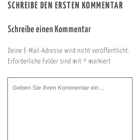
SCHREIBE DEN ERSTEN KOMMENTAR
Schreibe einen Kommentar
Deine E-Mail-Adresse wird nicht veröffentlicht.
Erforderliche Felder sind mit
*
markiert
I
h
r
K
o
m