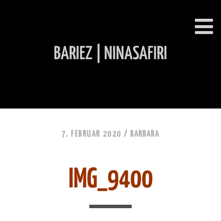
BARIEZ | NINASAFIRI
INHALT ÜBERSPRINGEN
7. FEBRUAR 2020 /
BARBARA
IMG_9400