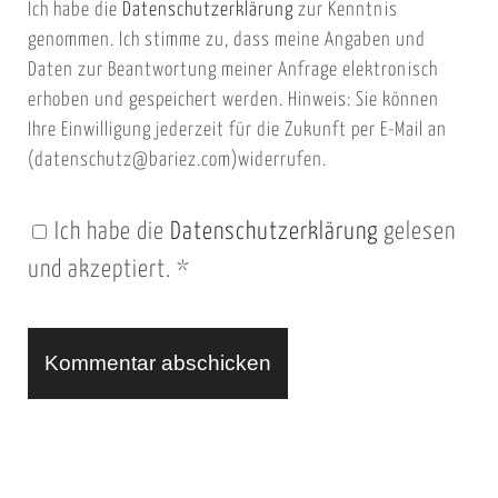
Ich habe die
Datenschutzerklärung
zur Kenntnis
s
a
genommen. Ich stimme zu, dass meine Angaben und
e
i
Daten zur Beantwortung meiner Anfrage elektronisch
i
l
erhoben und gespeichert werden. Hinweis: Sie können
t
Ihre Einwilligung jederzeit für die Zukunft per E-Mail an
(datenschutz@bariez.com)widerrufen.
e
n
Ich habe die
Datenschutzerklärung
gelesen
U
und akzeptiert.
*
R
L
A
l