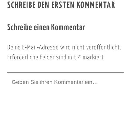
SCHREIBE DEN ERSTEN KOMMENTAR
Schreibe einen Kommentar
Deine E-Mail-Adresse wird nicht veröffentlicht.
Erforderliche Felder sind mit
*
markiert
I
h
r
K
o
m