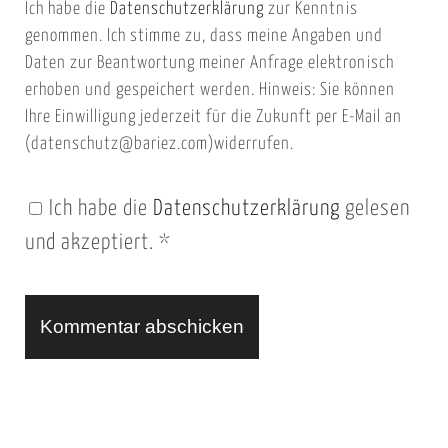
Ich habe die
Datenschutzerklärung
zur Kenntnis
s
a
genommen. Ich stimme zu, dass meine Angaben und
e
i
Daten zur Beantwortung meiner Anfrage elektronisch
i
l
erhoben und gespeichert werden. Hinweis: Sie können
t
Ihre Einwilligung jederzeit für die Zukunft per E-Mail an
(datenschutz@bariez.com)widerrufen.
e
n
Ich habe die
Datenschutzerklärung
gelesen
U
und akzeptiert.
*
R
L
A
l