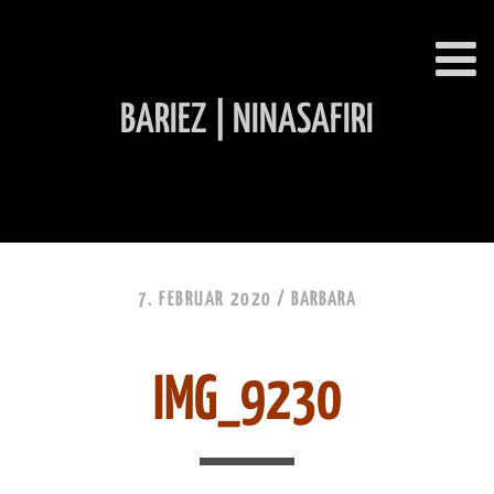
BARIEZ | NINASAFIRI
INHALT ÜBERSPRINGEN
7. FEBRUAR 2020 /
BARBARA
IMG_9230