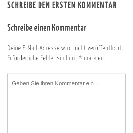
SCHREIBE DEN ERSTEN KOMMENTAR
Schreibe einen Kommentar
Deine E-Mail-Adresse wird nicht veröffentlicht.
Erforderliche Felder sind mit
*
markiert
I
h
r
K
o
m