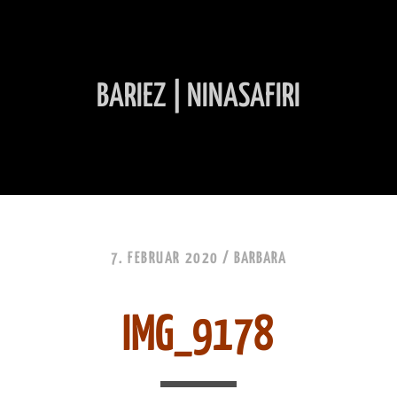
BARIEZ | NINASAFIRI
INHALT ÜBERSPRINGEN
7. FEBRUAR 2020 /
BARBARA
IMG_9178