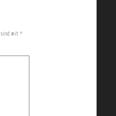
r sind mit
*