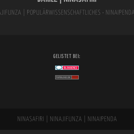
INAJIFUNZA | POPULÄRWISSENSCHAFTLICHES • NINAIPEND
GELISTET BEI:
NINASAFIRI | NINAJIFUNZA | NINAIPENDA