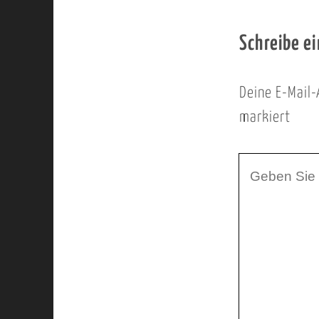
Schreibe e
Deine E-Mail-
markiert
I
h
r
K
o
m
m