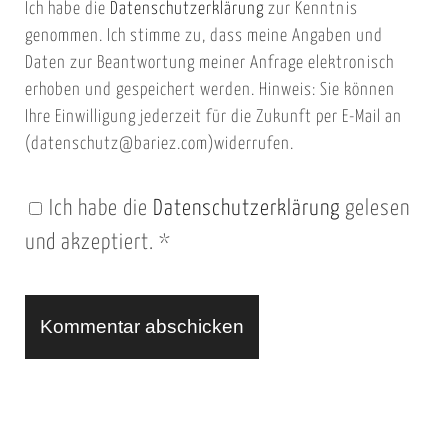
Ich habe die
Datenschutzerklärung
zur Kenntnis
s
a
genommen. Ich stimme zu, dass meine Angaben und
e
i
Daten zur Beantwortung meiner Anfrage elektronisch
i
l
erhoben und gespeichert werden. Hinweis: Sie können
t
Ihre Einwilligung jederzeit für die Zukunft per E-Mail an
(datenschutz@bariez.com)widerrufen.
e
n
Ich habe die
Datenschutzerklärung
gelesen
U
und akzeptiert.
*
R
L
A
l