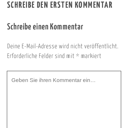
SCHREIBE DEN ERSTEN KOMMENTAR
Schreibe einen Kommentar
Deine E-Mail-Adresse wird nicht veröffentlicht.
Erforderliche Felder sind mit
*
markiert
I
h
r
K
o
m