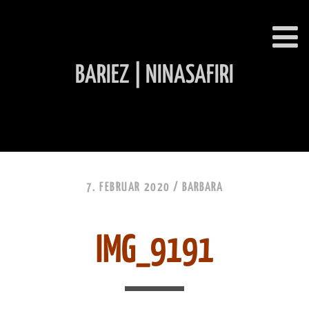
BARIEZ | NINASAFIRI
INHALT ÜBERSPRINGEN
7. FEBRUAR 2020 /
BARBARA
IMG_9191