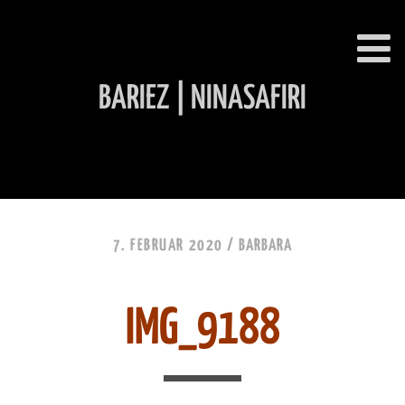
BARIEZ | NINASAFIRI
INHALT ÜBERSPRINGEN
7. FEBRUAR 2020 /
BARBARA
IMG_9188