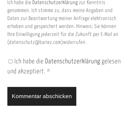
Ich habe die
Datenschutzerklärung
zur Kenntnis
s
a
genommen. Ich stimme zu, dass meine Angaben und
e
i
Daten zur Beantwortung meiner Anfrage elektronisch
i
l
erhoben und gespeichert werden. Hinweis: Sie können
t
Ihre Einwilligung jederzeit für die Zukunft per E-Mail an
(datenschutz@bariez.com)widerrufen.
e
n
Ich habe die
Datenschutzerklärung
gelesen
U
und akzeptiert.
*
R
L
A
l