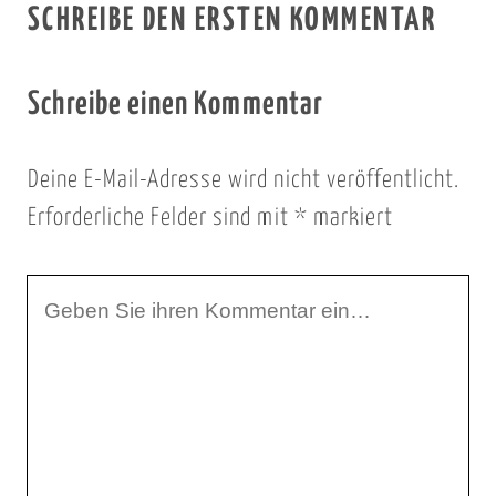
SCHREIBE DEN ERSTEN KOMMENTAR
Schreibe einen Kommentar
Deine E-Mail-Adresse wird nicht veröffentlicht.
Erforderliche Felder sind mit
*
markiert
I
h
r
K
o
m