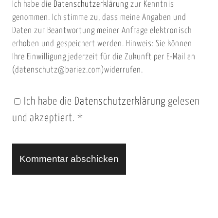
Ich habe die
Datenschutzerklärung
zur Kenntnis
s
a
genommen. Ich stimme zu, dass meine Angaben und
e
i
Daten zur Beantwortung meiner Anfrage elektronisch
i
l
erhoben und gespeichert werden. Hinweis: Sie können
t
Ihre Einwilligung jederzeit für die Zukunft per E-Mail an
(datenschutz@bariez.com)widerrufen.
e
n
Ich habe die
Datenschutzerklärung
gelesen
U
und akzeptiert.
*
R
L
A
l