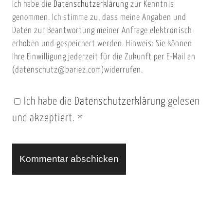
Ich habe die
Datenschutzerklärung
zur Kenntnis
s
a
genommen. Ich stimme zu, dass meine Angaben und
e
i
Daten zur Beantwortung meiner Anfrage elektronisch
i
l
erhoben und gespeichert werden. Hinweis: Sie können
t
Ihre Einwilligung jederzeit für die Zukunft per E-Mail an
(datenschutz@bariez.com)widerrufen.
e
n
Ich habe die
Datenschutzerklärung
gelesen
U
und akzeptiert.
*
R
L
A
l