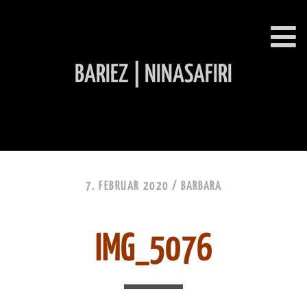
BARIEZ | NINASAFIRI
INHALT ÜBERSPRINGEN
7. FEBRUAR 2020 /
BARBARA
IMG_5076