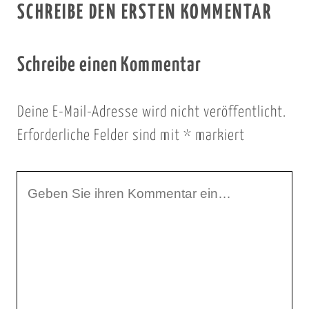
SCHREIBE DEN ERSTEN KOMMENTAR
Schreibe einen Kommentar
Deine E-Mail-Adresse wird nicht veröffentlicht.
Erforderliche Felder sind mit
*
markiert
I
h
r
K
o
m