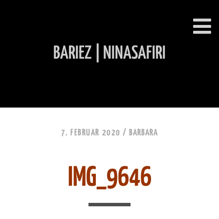
BARIEZ | NINASAFIRI
INHALT ÜBERSPRINGEN
7. FEBRUAR 2020 /
BARBARA
IMG_9646