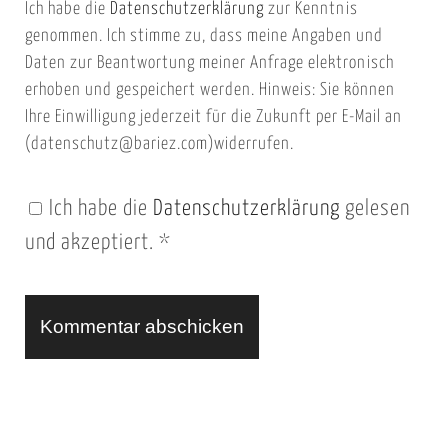
Ich habe die
Datenschutzerklärung
zur Kenntnis
s
a
genommen. Ich stimme zu, dass meine Angaben und
e
i
Daten zur Beantwortung meiner Anfrage elektronisch
i
l
erhoben und gespeichert werden. Hinweis: Sie können
t
Ihre Einwilligung jederzeit für die Zukunft per E-Mail an
(datenschutz@bariez.com)widerrufen.
e
n
Ich habe die
Datenschutzerklärung
gelesen
U
und akzeptiert.
*
R
L
A
l