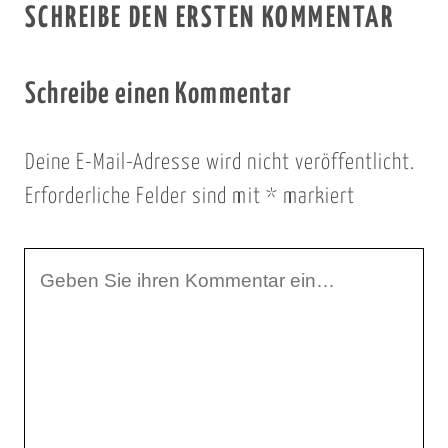
SCHREIBE DEN ERSTEN KOMMENTAR
Schreibe einen Kommentar
Deine E-Mail-Adresse wird nicht veröffentlicht.
Erforderliche Felder sind mit
*
markiert
I
h
r
K
o
m