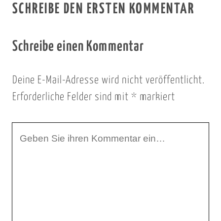
SCHREIBE DEN ERSTEN KOMMENTAR
Schreibe einen Kommentar
Deine E-Mail-Adresse wird nicht veröffentlicht.
Erforderliche Felder sind mit
*
markiert
I
h
r
K
o
m