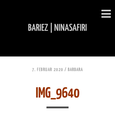
BARIEZ | NINASAFIRI
INHALT ÜBERSPRINGEN
7. FEBRUAR 2020 /
BARBARA
IMG_9640