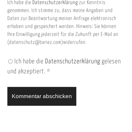
Ich habe die
Datenschutzerklärung
zur Kenntnis
s
a
genommen. Ich stimme zu, dass meine Angaben und
e
i
Daten zur Beantwortung meiner Anfrage elektronisch
i
l
erhoben und gespeichert werden. Hinweis: Sie können
t
Ihre Einwilligung jederzeit für die Zukunft per E-Mail an
(datenschutz@bariez.com)widerrufen.
e
n
Ich habe die
Datenschutzerklärung
gelesen
U
und akzeptiert.
*
R
L
A
l