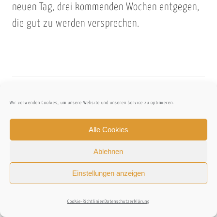
neuen Tag, drei kommenden Wochen entgegen,
die gut zu werden versprechen.
Wir verwenden Cookies, um unsere Website und unseren Service zu optimieren.
RSS BLOGABO
Alle Cookies
UNVERGESSLICHE HIGHLIGHTS
5.
Ablehnen
NOVEMBER 2023
Einstellungen anzeigen
FATALE BEDROHUNG: SUCCULENT PLANT
Cookie-Richtlinien
Datenschutzerklärung