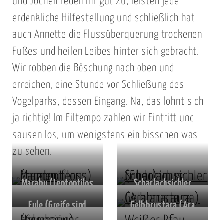
und Jochen reden ihr gut zu, leisten jede
erdenkliche Hilfestellung und schließlich hat
auch Annette die Flussüberquerung trockenen
Fußes und heilen Leibes hinter sich gebracht.
Wir robben die Böschung nach oben und
erreichen, eine Stunde vor Schließung des
Vogelparks, dessen Eingang. Na, das lohnt sich
ja richtig! Im Eiltempo zahlen wir Eintritt und
sausen los, um wenigstens ein bisschen was
zu sehen.
Marabu (Leptoptilos
Scharlachsichler
crumeniferus)
(Eudocimus ruber)
Eule (Greife sind
Gelbbrustara (Ara