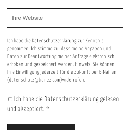
r
m
W
e
e
e
E
b
m
Ich habe die
Datenschutzerklärung
zur Kenntnis
s
a
genommen. Ich stimme zu, dass meine Angaben und
e
i
Daten zur Beantwortung meiner Anfrage elektronisch
i
l
erhoben und gespeichert werden. Hinweis: Sie können
t
Ihre Einwilligung jederzeit für die Zukunft per E-Mail an
(datenschutz@bariez.com)widerrufen.
e
n
Ich habe die
Datenschutzerklärung
gelesen
U
und akzeptiert.
*
R
L