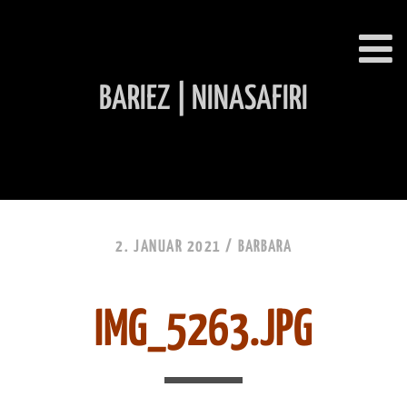
BARIEZ | NINASAFIRI
INHALT ÜBERSPRINGEN
2. JANUAR 2021 /
BARBARA
IMG_5263.JPG