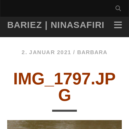
BARIEZ | NINASAFIRI
2. JANUAR 2021 /
BARBARA
IMG_1797.JP
G