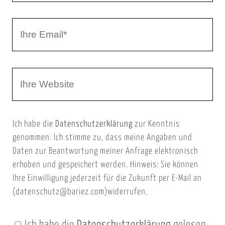
r
I
N
h
a
r
m
W
e
e
e
E
b
m
Ich habe die
Datenschutzerklärung
zur Kenntnis
s
a
genommen. Ich stimme zu, dass meine Angaben und
e
i
Daten zur Beantwortung meiner Anfrage elektronisch
i
l
erhoben und gespeichert werden. Hinweis: Sie können
t
Ihre Einwilligung jederzeit für die Zukunft per E-Mail an
(datenschutz@bariez.com)widerrufen.
e
n
Ich habe die
Datenschutzerklärung
gelesen