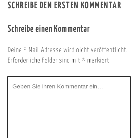
SCHREIBE DEN ERSTEN KOMMENTAR
Schreibe einen Kommentar
Deine E-Mail-Adresse wird nicht veröffentlicht.
Erforderliche Felder sind mit
*
markiert
I
h
r
K
o
m