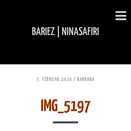
BARIEZ | NINASAFIRI
INHALT ÜBERSPRINGEN
7. FEBRUAR 2020 /
BARBARA
IMG_5197