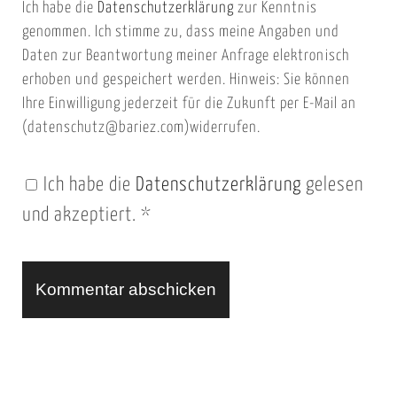
Ich habe die
Datenschutzerklärung
zur Kenntnis
s
a
genommen. Ich stimme zu, dass meine Angaben und
e
i
Daten zur Beantwortung meiner Anfrage elektronisch
i
l
erhoben und gespeichert werden. Hinweis: Sie können
t
Ihre Einwilligung jederzeit für die Zukunft per E-Mail an
(datenschutz@bariez.com)widerrufen.
e
n
Ich habe die
Datenschutzerklärung
gelesen
U
und akzeptiert.
*
R
L
A
l