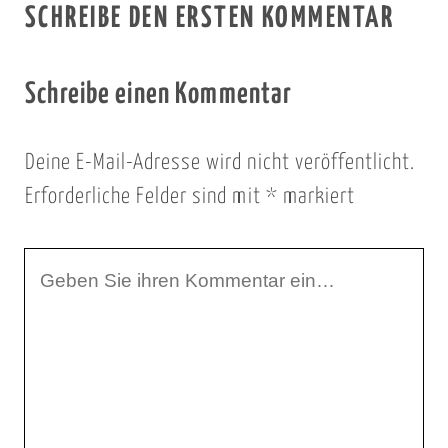
SCHREIBE DEN ERSTEN KOMMENTAR
Schreibe einen Kommentar
Deine E-Mail-Adresse wird nicht veröffentlicht.
Erforderliche Felder sind mit
*
markiert
I
h
r
K
o
m