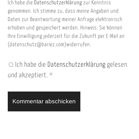
Ich habe die
Datenschutzerklärung
zur Kenntnis
s
a
genommen. Ich stimme zu, dass meine Angaben und
e
i
Daten zur Beantwortung meiner Anfrage elektronisch
i
l
erhoben und gespeichert werden. Hinweis: Sie können
t
Ihre Einwilligung jederzeit für die Zukunft per E-Mail an
(datenschutz@bariez.com)widerrufen.
e
n
Ich habe die
Datenschutzerklärung
gelesen
U
und akzeptiert.
*
R
L
A
l