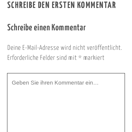
SCHREIBE DEN ERSTEN KOMMENTAR
Schreibe einen Kommentar
Deine E-Mail-Adresse wird nicht veröffentlicht.
Erforderliche Felder sind mit
*
markiert
I
h
r
K
o
m