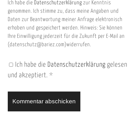
Ich habe die
Datenschutzerklärung
zur Kenntnis
s
a
genommen. Ich stimme zu, dass meine Angaben und
e
i
Daten zur Beantwortung meiner Anfrage elektronisch
i
l
erhoben und gespeichert werden. Hinweis: Sie können
t
Ihre Einwilligung jederzeit für die Zukunft per E-Mail an
(datenschutz@bariez.com)widerrufen.
e
n
Ich habe die
Datenschutzerklärung
gelesen
U
und akzeptiert.
*
R
L
A
l