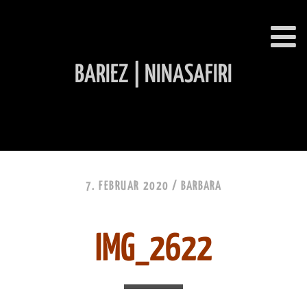
BARIEZ | NINASAFIRI
INHALT ÜBERSPRINGEN
7. FEBRUAR 2020 /
BARBARA
IMG_2622