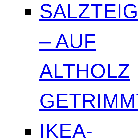
SALZTEI
– AUF
ALTHOLZ
GETRIMM
IKEA-