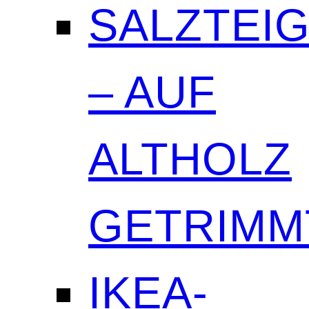
SALZTEI
– AUF
ALTHOLZ
GETRIMM
IKEA-