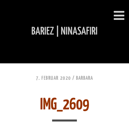
BARIEZ | NINASAFIRI
INHALT ÜBERSPRINGEN
7. FEBRUAR 2020 /
BARBARA
IMG_2609