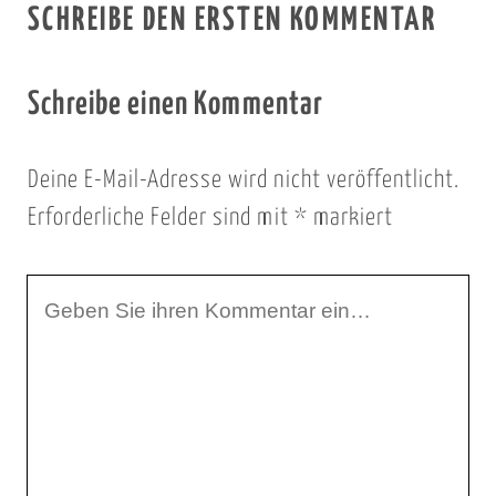
SCHREIBE DEN ERSTEN KOMMENTAR
Schreibe einen Kommentar
Deine E-Mail-Adresse wird nicht veröffentlicht.
Erforderliche Felder sind mit
*
markiert
I
h
r
K
o
m