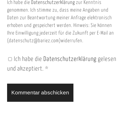
Ich habe die
Datenschutzerklärung
zur Kenntnis
s
a
genommen. Ich stimme zu, dass meine Angaben und
e
i
Daten zur Beantwortung meiner Anfrage elektronisch
i
l
erhoben und gespeichert werden. Hinweis: Sie können
t
Ihre Einwilligung jederzeit für die Zukunft per E-Mail an
(datenschutz@bariez.com)widerrufen.
e
n
Ich habe die
Datenschutzerklärung
gelesen
U
und akzeptiert.
*
R
L
A
l