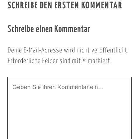
SCHREIBE DEN ERSTEN KOMMENTAR
Schreibe einen Kommentar
Deine E-Mail-Adresse wird nicht veröffentlicht.
Erforderliche Felder sind mit
*
markiert
I
h
r
K
o
m