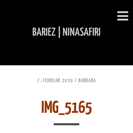
BARIEZ | NINASAFIRI
INHALT ÜBERSPRINGEN
7. FEBRUAR 2020 /
BARBARA
IMG_5165