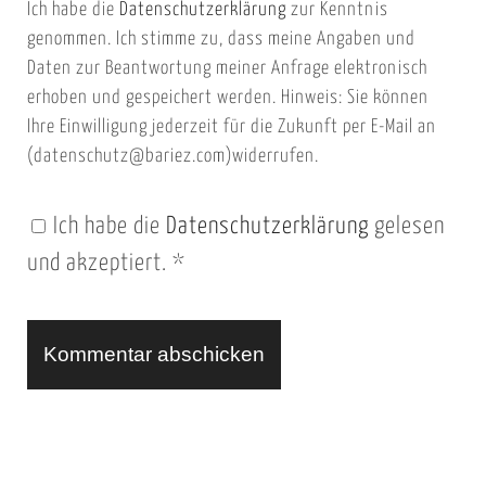
Ich habe die
Datenschutzerklärung
zur Kenntnis
s
a
genommen. Ich stimme zu, dass meine Angaben und
e
i
Daten zur Beantwortung meiner Anfrage elektronisch
i
l
erhoben und gespeichert werden. Hinweis: Sie können
t
Ihre Einwilligung jederzeit für die Zukunft per E-Mail an
(datenschutz@bariez.com)widerrufen.
e
n
Ich habe die
Datenschutzerklärung
gelesen
U
und akzeptiert.
*
R
L
A
l