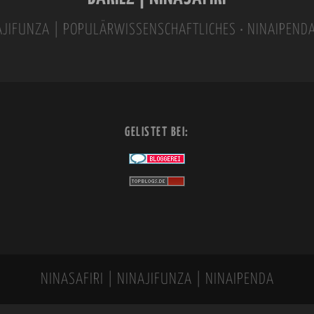
INAJIFUNZA | POPULÄRWISSENSCHAFTLICHES • NINAIPEND
GELISTET BEI:
NINASAFIRI | NINAJIFUNZA | NINAIPENDA