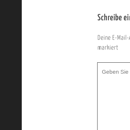
Schreibe e
Deine E-Mail-
markiert
I
h
r
K
o
m
m