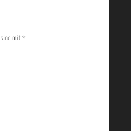
r sind mit
*