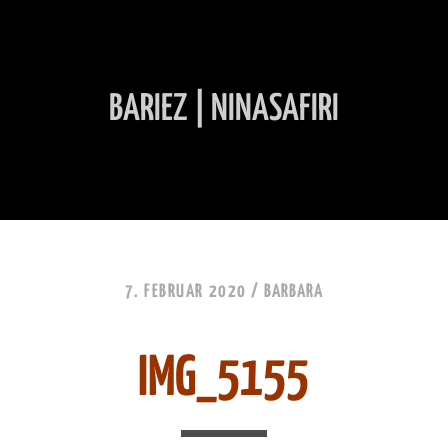
BARIEZ | NINASAFIRI
INHALT ÜBERSPRINGEN
7. FEBRUAR 2020 /
BARBARA
IMG_5155