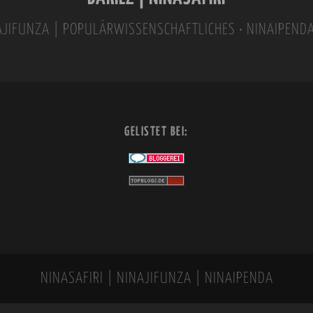
INAJIFUNZA | POPULÄRWISSENSCHAFTLICHES • NINAIPEND
GELISTET BEI:
NINASAFIRI | NINAJIFUNZA | NINAIPENDA