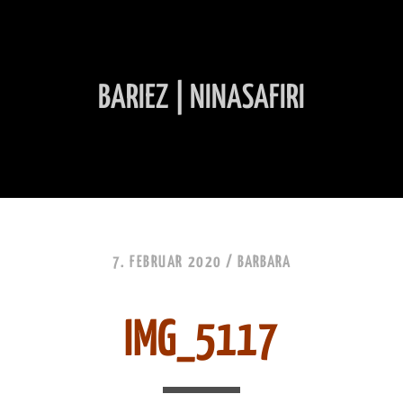
BARIEZ | NINASAFIRI
INHALT ÜBERSPRINGEN
7. FEBRUAR 2020 /
BARBARA
IMG_5117