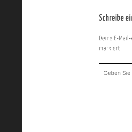
Schreibe e
Deine E-Mail-
markiert
I
h
r
K
o
m
m