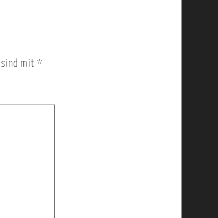
r sind mit
*