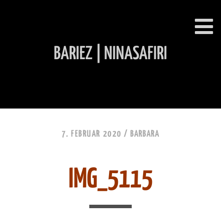
BARIEZ | NINASAFIRI
INHALT ÜBERSPRINGEN
7. FEBRUAR 2020 /
BARBARA
IMG_5115