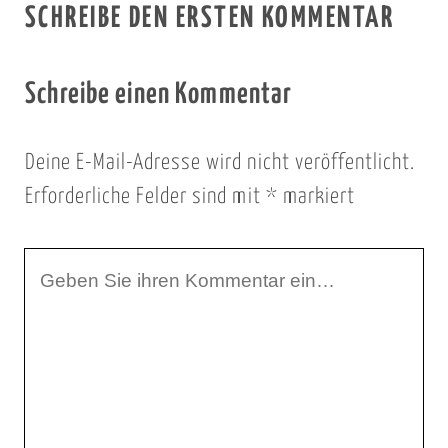
SCHREIBE DEN ERSTEN KOMMENTAR
Schreibe einen Kommentar
Deine E-Mail-Adresse wird nicht veröffentlicht.
Erforderliche Felder sind mit
*
markiert
I
h
r
K
o
m