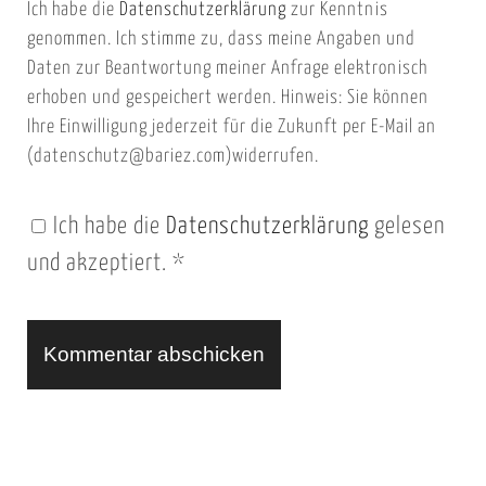
Ich habe die
Datenschutzerklärung
zur Kenntnis
s
a
genommen. Ich stimme zu, dass meine Angaben und
e
i
Daten zur Beantwortung meiner Anfrage elektronisch
i
l
erhoben und gespeichert werden. Hinweis: Sie können
t
Ihre Einwilligung jederzeit für die Zukunft per E-Mail an
(datenschutz@bariez.com)widerrufen.
e
n
Ich habe die
Datenschutzerklärung
gelesen
U
und akzeptiert.
*
R
L
A
l