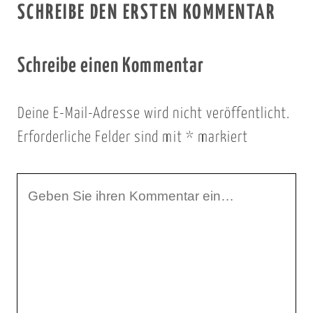
SCHREIBE DEN ERSTEN KOMMENTAR
Schreibe einen Kommentar
Deine E-Mail-Adresse wird nicht veröffentlicht.
Erforderliche Felder sind mit
*
markiert
I
h
r
K
o
m