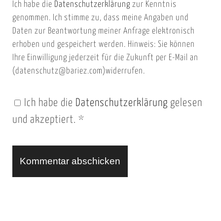
Ich habe die
Datenschutzerklärung
zur Kenntnis
s
a
genommen. Ich stimme zu, dass meine Angaben und
e
i
Daten zur Beantwortung meiner Anfrage elektronisch
i
l
erhoben und gespeichert werden. Hinweis: Sie können
t
Ihre Einwilligung jederzeit für die Zukunft per E-Mail an
(datenschutz@bariez.com)widerrufen.
e
n
Ich habe die
Datenschutzerklärung
gelesen
U
und akzeptiert.
*
R
L
A
l