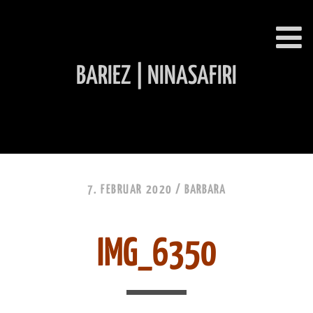
BARIEZ | NINASAFIRI
INHALT ÜBERSPRINGEN
7. FEBRUAR 2020 /
BARBARA
IMG_6350