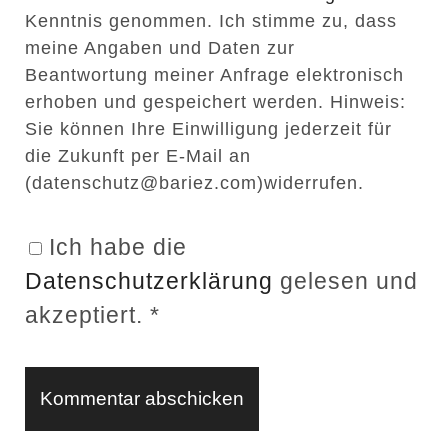
s
a
Kenntnis genommen. Ich stimme zu, dass
e
i
meine Angaben und Daten zur
i
l
Beantwortung meiner Anfrage elektronisch
t
erhoben und gespeichert werden. Hinweis:
Sie können Ihre Einwilligung jederzeit für
e
die Zukunft per E-Mail an
n
(datenschutz@bariez.com)widerrufen.
U
R
Ich habe die
L
Datenschutzerklärung
gelesen und
akzeptiert.
*