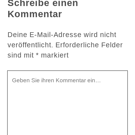
Schreibe einen
Kommentar
Deine E-Mail-Adresse wird nicht
veröffentlicht.
Erforderliche Felder
sind mit
*
markiert
I
h
r
K
o
m