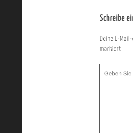
Schreibe e
Deine E-Mail-
markiert
I
h
r
K
o
m
m