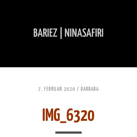
BARIEZ | NINASAFIRI
INHALT ÜBERSPRINGEN
7. FEBRUAR 2020 /
BARBARA
IMG_6320