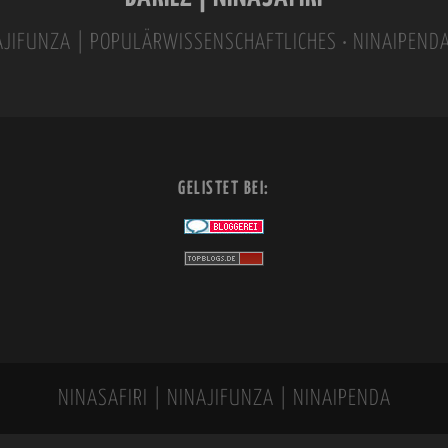
INAJIFUNZA | POPULÄRWISSENSCHAFTLICHES • NINAIPEND
GELISTET BEI:
NINASAFIRI | NINAJIFUNZA | NINAIPENDA