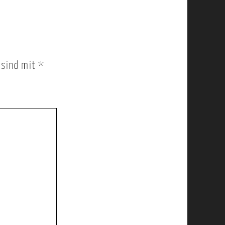
r sind mit
*