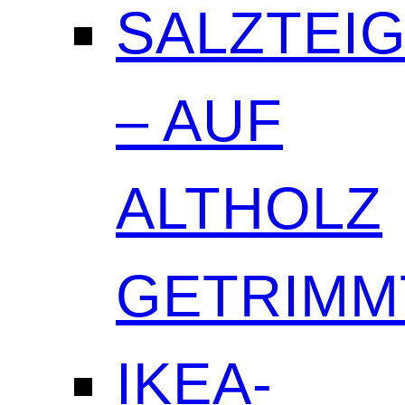
SALZTEI
– AUF
ALTHOLZ
GETRIMM
IKEA-