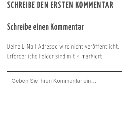
SCHREIBE DEN ERSTEN KOMMENTAR
Schreibe einen Kommentar
Deine E-Mail-Adresse wird nicht veröffentlicht.
Erforderliche Felder sind mit
*
markiert
I
h
r
K
o
m