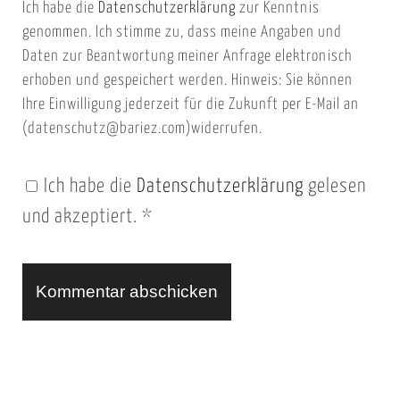
Ich habe die
Datenschutzerklärung
zur Kenntnis
s
a
genommen. Ich stimme zu, dass meine Angaben und
e
i
Daten zur Beantwortung meiner Anfrage elektronisch
i
l
erhoben und gespeichert werden. Hinweis: Sie können
t
Ihre Einwilligung jederzeit für die Zukunft per E-Mail an
(datenschutz@bariez.com)widerrufen.
e
n
Ich habe die
Datenschutzerklärung
gelesen
U
und akzeptiert.
*
R
L
A
l