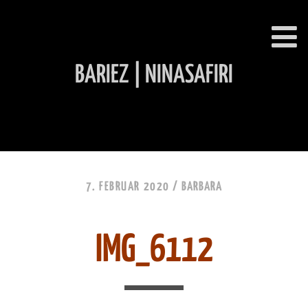
BARIEZ | NINASAFIRI
INHALT ÜBERSPRINGEN
7. FEBRUAR 2020 /
BARBARA
IMG_6112