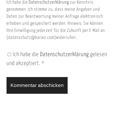
Ich habe die
Datenschutzerklärung
zur Kenntnis
s
a
genommen. Ich stimme zu, dass meine Angaben und
e
i
Daten zur Beantwortung meiner Anfrage elektronisch
i
l
erhoben und gespeichert werden. Hinweis: Sie können
t
Ihre Einwilligung jederzeit für die Zukunft per E-Mail an
(datenschutz@bariez.com)widerrufen.
e
n
Ich habe die
Datenschutzerklärung
gelesen
U
und akzeptiert.
*
R
L
A
l