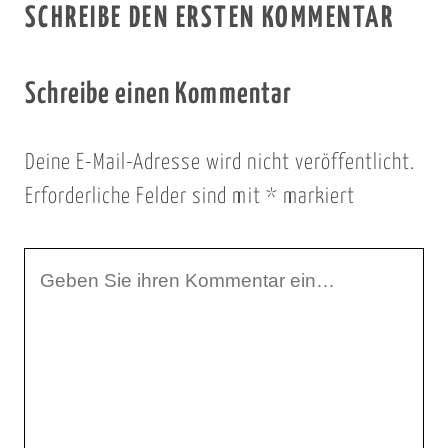
SCHREIBE DEN ERSTEN KOMMENTAR
Schreibe einen Kommentar
Deine E-Mail-Adresse wird nicht veröffentlicht.
Erforderliche Felder sind mit
*
markiert
I
h
r
K
o
m