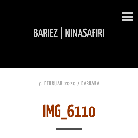
BARIEZ | NINASAFIRI
INHALT ÜBERSPRINGEN
7. FEBRUAR 2020 /
BARBARA
IMG_6110