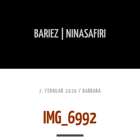
BARIEZ | NINASAFIRI
INHALT ÜBERSPRINGEN
7. FEBRUAR 2020 /
BARBARA
IMG_6992