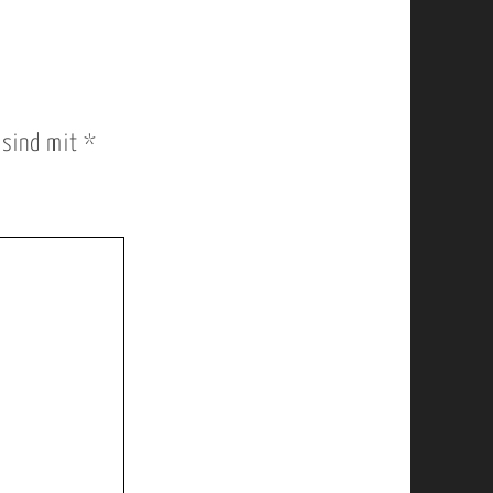
r sind mit
*