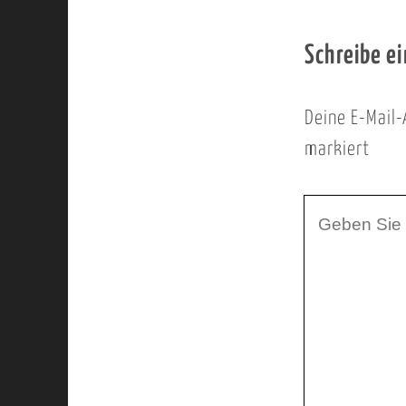
Schreibe e
Deine E-Mail-
markiert
I
h
r
K
o
m
m