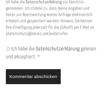
Ich habe die
Datenschutzerklärung
zur Kenntnis
s
a
genommen. Ich stimme zu, dass meine Angaben und
e
i
Daten zur Beantwortung meiner Anfrage elektronisch
i
l
erhoben und gespeichert werden. Hinweis: Sie können
t
Ihre Einwilligung jederzeit für die Zukunft per E-Mail an
(datenschutz@bariez.com)widerrufen.
e
n
Ich habe die
Datenschutzerklärung
gelesen
U
und akzeptiert.
*
R
L
A
l