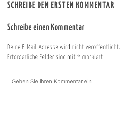
SCHREIBE DEN ERSTEN KOMMENTAR
Schreibe einen Kommentar
Deine E-Mail-Adresse wird nicht veröffentlicht.
Erforderliche Felder sind mit
*
markiert
I
h
r
K
o
m