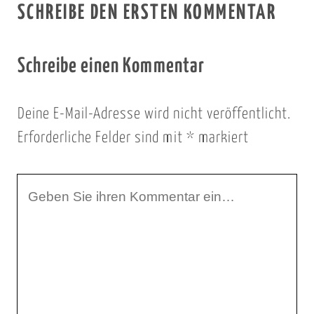
SCHREIBE DEN ERSTEN KOMMENTAR
Schreibe einen Kommentar
Deine E-Mail-Adresse wird nicht veröffentlicht.
Erforderliche Felder sind mit
*
markiert
I
h
r
K
o
m