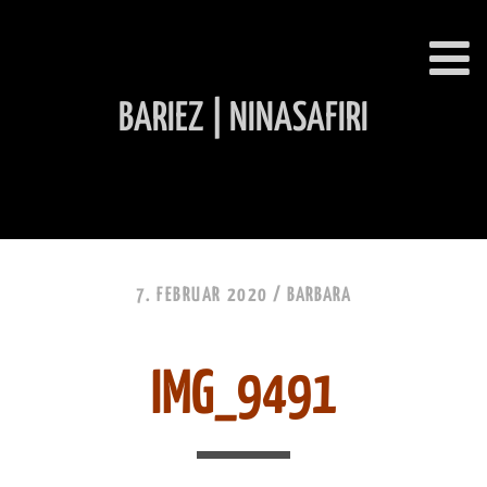
BARIEZ | NINASAFIRI
INHALT ÜBERSPRINGEN
7. FEBRUAR 2020 /
BARBARA
IMG_9491