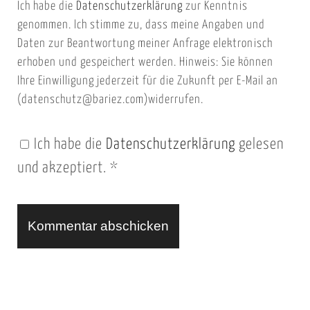
Ich habe die
Datenschutzerklärung
zur Kenntnis
s
a
genommen. Ich stimme zu, dass meine Angaben und
e
i
Daten zur Beantwortung meiner Anfrage elektronisch
i
l
erhoben und gespeichert werden. Hinweis: Sie können
t
Ihre Einwilligung jederzeit für die Zukunft per E-Mail an
(datenschutz@bariez.com)widerrufen.
e
n
Ich habe die
Datenschutzerklärung
gelesen
U
und akzeptiert.
*
R
L
A
l