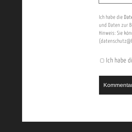
E
b
m
Ich habe die
Dat
s
a
und Daten zur B
e
i
Hinweis: Sie kön
i
l
(datenschutz@b
t
e
Ich habe d
n
U
R
L
A
l
t