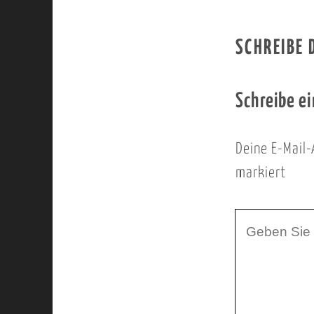
SCHREIBE
Schreibe e
Deine E-Mail-
markiert
I
h
r
K