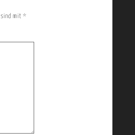
r sind mit
*