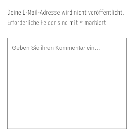
Deine E-Mail-Adresse wird nicht veröffentlicht.
Erforderliche Felder sind mit
*
markiert
I
h
r
K
o
m
m
e
n