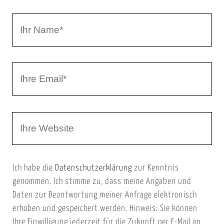
t
a
I
r
h
r
I
N
h
a
r
m
W
e
e
e
E
b
m
Ich habe die
Datenschutzerklärung
zur Kenntnis
s
a
genommen. Ich stimme zu, dass meine Angaben und
e
i
Daten zur Beantwortung meiner Anfrage elektronisch
i
l
erhoben und gespeichert werden. Hinweis: Sie können
t
Ihre Einwilligung jederzeit für die Zukunft per E-Mail an