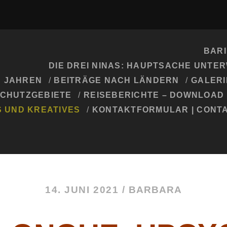
BARI
DIE DREI NINAS: HAUPTSACHE UNTE
H JAHREN
BEITRÄGE NACH LÄNDERN
GALERI
SCHUTZGEBIETE
REISEBERICHTE – DOWNLOAD
S UND KREATIVES
KONTAKTFORMULAR | CONT
14. JUNI 2021 /
BARBARA