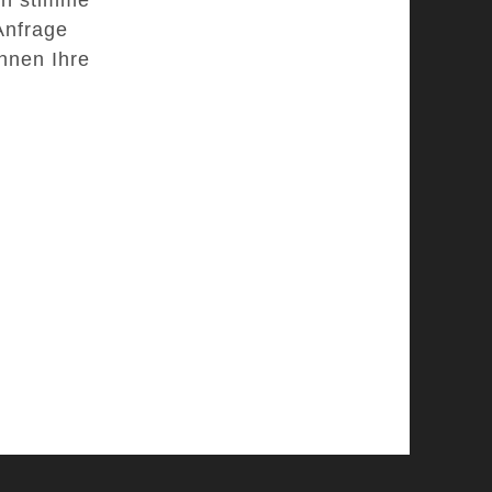
Anfrage
nnen Ihre
d