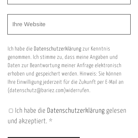
a
r
m
W
e
e
e
E
b
m
Ich habe die
Datenschutzerklärung
zur Kenntnis
s
a
genommen. Ich stimme zu, dass meine Angaben und
e
i
Daten zur Beantwortung meiner Anfrage elektronisch
i
l
erhoben und gespeichert werden. Hinweis: Sie können
t
Ihre Einwilligung jederzeit für die Zukunft per E-Mail an
(datenschutz@bariez.com)widerrufen.
e
n
Ich habe die
Datenschutzerklärung
gelesen
U
und akzeptiert.
*
R
L