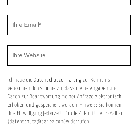
h
r
I
N
h
a
r
m
W
e
e
e
E
b
m
Ich habe die
Datenschutzerklärung
zur Kenntnis
s
a
genommen. Ich stimme zu, dass meine Angaben und
e
i
Daten zur Beantwortung meiner Anfrage elektronisch
i
l
erhoben und gespeichert werden. Hinweis: Sie können
t
Ihre Einwilligung jederzeit für die Zukunft per E-Mail an
(datenschutz@bariez.com)widerrufen.
e
n