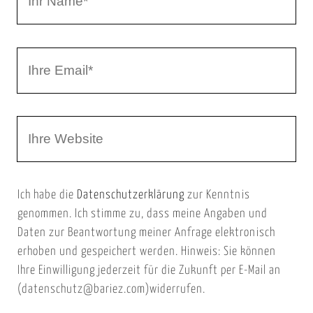
r
h
r
I
N
h
a
r
m
W
e
e
e
E
b
m
Ich habe die
Datenschutzerklärung
zur Kenntnis
s
a
genommen. Ich stimme zu, dass meine Angaben und
e
i
Daten zur Beantwortung meiner Anfrage elektronisch
i
l
erhoben und gespeichert werden. Hinweis: Sie können
t
Ihre Einwilligung jederzeit für die Zukunft per E-Mail an
(datenschutz@bariez.com)widerrufen.
e