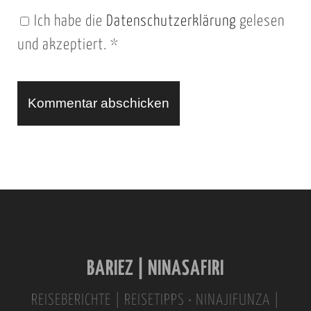
n
Ich habe die
Datenschutzerklärung
gelesen
U
und akzeptiert.
*
R
L
A
l
t
e
r
n
BARIEZ | NINASAFIRI
a
t
REISEBERICHTE | REISETIPPS • NINAJIFUNZA |