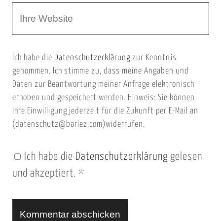
W
e
e
e
E
b
m
Ich habe die
Datenschutzerklärung
zur Kenntnis
s
a
genommen. Ich stimme zu, dass meine Angaben und
e
i
Daten zur Beantwortung meiner Anfrage elektronisch
i
l
erhoben und gespeichert werden. Hinweis: Sie können
t
Ihre Einwilligung jederzeit für die Zukunft per E-Mail an
(datenschutz@bariez.com)widerrufen.
e
n
Ich habe die
Datenschutzerklärung
gelesen
U
und akzeptiert.
*
R
L