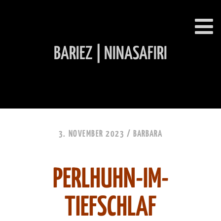
BARIEZ | NINASAFIRI
INHALT ÜBERSPRINGEN
3. NOVEMBER 2023 /
BARBARA
PERLHUHN-IM-
TIEFSCHLAF